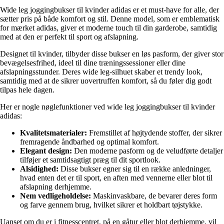
Wide leg joggingbukser til kvinder adidas er et must-have for alle, der
sætter pris på både komfort og stil. Denne model, som er emblematisk
for mærket adidas, giver et moderne touch til din garderobe, samtidig
med at den er perfekt til sport og afslapning.
Designet til kvinder, tilbyder disse bukser en løs pasform, der giver stor
bevægelsesfrihed, ideel til dine træningssessioner eller dine
afslapningsstunder. Deres wide leg-silhuet skaber et trendy look,
samtidig med at de sikrer uovertruffen komfort, så du føler dig godt
tilpas hele dagen.
Her er nogle nøglefunktioner ved wide leg joggingbukser til kvinder
adidas:
Kvalitetsmaterialer:
Fremstillet af højtydende stoffer, der sikrer
fremragende åndbarhed og optimal komfort.
Elegant design:
Den moderne pasform og de veludførte detaljer
tilføjer et samtidsagtigt præg til dit sportlook.
Alsidighed:
Disse bukser egner sig til en række anledninger,
hvad enten det er til sport, en aften med vennerne eller blot til
afslapning derhjemme.
Nem vedligeholdelse:
Maskinvaskbare, de bevarer deres form
og farve gennem brug, hvilket sikrer et holdbart tøjstykke.
Uanset om du er i fitnesscentret, på en gåtur eller blot derhjemme, vil