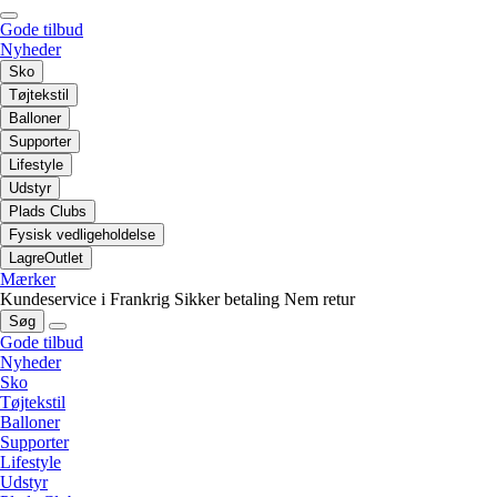
Gode tilbud
Nyheder
Sko
Tøjtekstil
Balloner
Supporter
Lifestyle
Udstyr
Plads Clubs
Fysisk vedligeholdelse
LagreOutlet
Mærker
Kundeservice i Frankrig
Sikker betaling
Nem retur
Søg
Gode tilbud
Nyheder
Sko
Tøjtekstil
Balloner
Supporter
Lifestyle
Udstyr