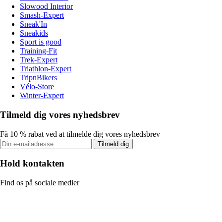
Slowood Interior
Smash-Expert
Sneak'In
Sneakids
Sport is good
Training-Fit
Trek-Expert
Triathlon-Expert
TripnBikers
Vélo-Store
Winter-Expert
Tilmeld dig vores nyhedsbrev
Få 10 % rabat ved at tilmelde dig vores nyhedsbrev
Tilmeld dig
Hold kontakten
Find os på sociale medier