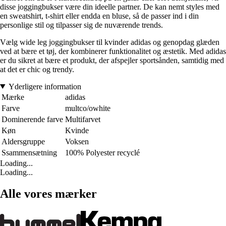
disse joggingbukser være din ideelle partner. De kan nemt styles med
en sweatshirt, t-shirt eller endda en bluse, så de passer ind i din
personlige stil og tilpasser sig de nuværende trends.
Vælg wide leg joggingbukser til kvinder adidas og genopdag glæden
ved at bære et tøj, der kombinerer funktionalitet og æstetik. Med adidas
er du sikret at bære et produkt, der afspejler sportsånden, samtidig med
at det er chic og trendy.
Yderligere information
Mærke
adidas
Farve
multco/owhite
Dominerende farve
Multifarvet
Køn
Kvinde
Aldersgruppe
Voksen
Ssammensætning
100% Polyester recyclé
Loading...
Loading...
Alle vores mærker