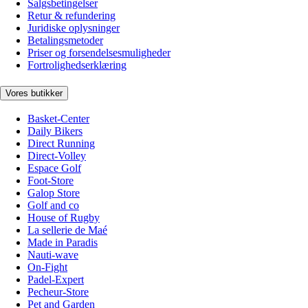
Salgsbetingelser
Retur & refundering
Juridiske oplysninger
Betalingsmetoder
Priser og forsendelsesmuligheder
Fortrolighedserklæring
Vores butikker
Basket-Center
Daily Bikers
Direct Running
Direct-Volley
Espace Golf
Foot-Store
Galop Store
Golf and co
House of Rugby
La sellerie de Maé
Made in Paradis
Nauti-wave
On-Fight
Padel-Expert
Pecheur-Store
Pet and Garden