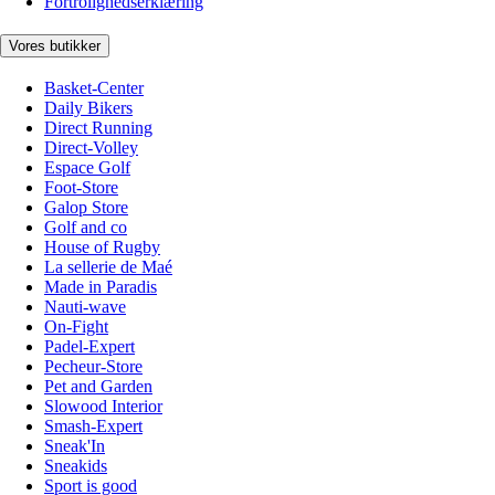
Fortrolighedserklæring
Vores butikker
Basket-Center
Daily Bikers
Direct Running
Direct-Volley
Espace Golf
Foot-Store
Galop Store
Golf and co
House of Rugby
La sellerie de Maé
Made in Paradis
Nauti-wave
On-Fight
Padel-Expert
Pecheur-Store
Pet and Garden
Slowood Interior
Smash-Expert
Sneak'In
Sneakids
Sport is good