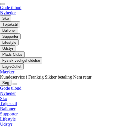
Gode tilbud
Nyheder
Sko
Tøjtekstil
Balloner
Supporter
Lifestyle
Udstyr
Plads Clubs
Fysisk vedligeholdelse
LagreOutlet
Mærker
Kundeservice i Frankrig
Sikker betaling
Nem retur
Søg
Gode tilbud
Nyheder
Sko
Tøjtekstil
Balloner
Supporter
Lifestyle
Udstyr