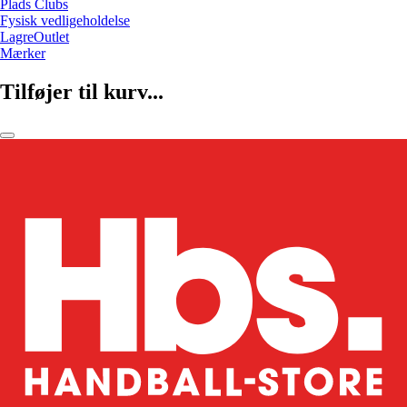
Plads Clubs
Fysisk vedligeholdelse
LagreOutlet
Mærker
Tilføjer til kurv...