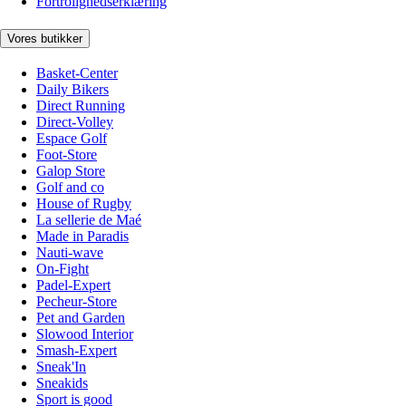
Fortrolighedserklæring
Vores butikker
Basket-Center
Daily Bikers
Direct Running
Direct-Volley
Espace Golf
Foot-Store
Galop Store
Golf and co
House of Rugby
La sellerie de Maé
Made in Paradis
Nauti-wave
On-Fight
Padel-Expert
Pecheur-Store
Pet and Garden
Slowood Interior
Smash-Expert
Sneak'In
Sneakids
Sport is good