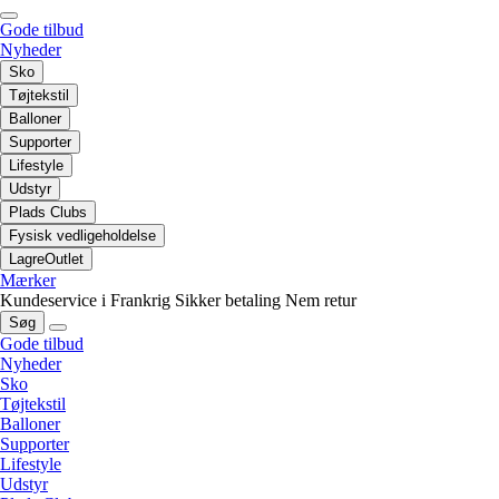
Gode tilbud
Nyheder
Sko
Tøjtekstil
Balloner
Supporter
Lifestyle
Udstyr
Plads Clubs
Fysisk vedligeholdelse
LagreOutlet
Mærker
Kundeservice i Frankrig
Sikker betaling
Nem retur
Søg
Gode tilbud
Nyheder
Sko
Tøjtekstil
Balloner
Supporter
Lifestyle
Udstyr