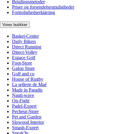
Betalingsmetoder
Priser og forsendelsesmuligheder
Fortrolighedserklæring
Vores butikker
Basket-Center
Daily Bikers
Direct Running
Direct-Volley
Espace Golf
Foot-Store
Galop Store
Golf and co
House of Rugby
La sellerie de Maé
Made in Paradis
Nauti-wave
On-Fight
Padel-Expert
Pecheur-Store
Pet and Garden
Slowood Interior
Smash-Expert
Sneak'In