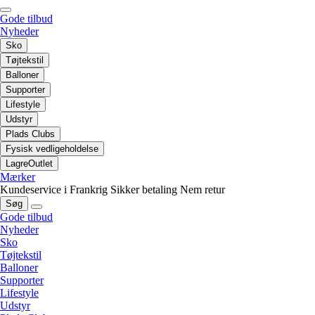
Gode tilbud
Nyheder
Sko
Tøjtekstil
Balloner
Supporter
Lifestyle
Udstyr
Plads Clubs
Fysisk vedligeholdelse
LagreOutlet
Mærker
Kundeservice i Frankrig
Sikker betaling
Nem retur
Søg
Gode tilbud
Nyheder
Sko
Tøjtekstil
Balloner
Supporter
Lifestyle
Udstyr