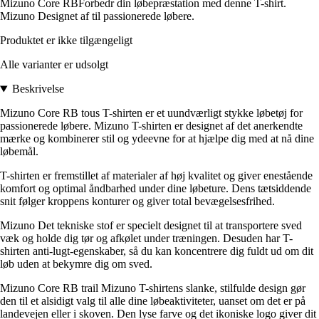
Mizuno Core RBForbedr din løbepræstation med denne T-shirt.
Mizuno Designet af til passionerede løbere.
Produktet er ikke tilgængeligt
Alle varianter er udsolgt
Beskrivelse
Mizuno Core RB tous T-shirten er et uundværligt stykke løbetøj for
passionerede løbere. Mizuno T-shirten er designet af det anerkendte
mærke og kombinerer stil og ydeevne for at hjælpe dig med at nå dine
løbemål.
T-shirten er fremstillet af materialer af høj kvalitet og giver enestående
komfort og optimal åndbarhed under dine løbeture. Dens tætsiddende
snit følger kroppens konturer og giver total bevægelsesfrihed.
Mizuno Det tekniske stof er specielt designet til at transportere sved
væk og holde dig tør og afkølet under træningen. Desuden har T-
shirten anti-lugt-egenskaber, så du kan koncentrere dig fuldt ud om dit
løb uden at bekymre dig om sved.
Mizuno Core RB trail Mizuno T-shirtens slanke, stilfulde design gør
den til et alsidigt valg til alle dine løbeaktiviteter, uanset om det er på
landevejen eller i skoven. Den lyse farve og det ikoniske logo giver dit