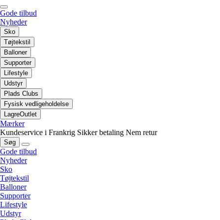
Gode tilbud
Nyheder
Sko
Tøjtekstil
Balloner
Supporter
Lifestyle
Udstyr
Plads Clubs
Fysisk vedligeholdelse
LagreOutlet
Mærker
Kundeservice i Frankrig
Sikker betaling
Nem retur
Søg
Gode tilbud
Nyheder
Sko
Tøjtekstil
Balloner
Supporter
Lifestyle
Udstyr