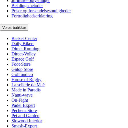
Juridiske oplysninger
Betalingsmetoder
Priser og forsendelsesmuligheder
Fortrolighedserklæring
Vores butikker
Basket-Center
Daily Bikers
Direct Running
Direct-Volley
Espace Golf
Foot-Store
Galop Store
Golf and co
House of Rugby
La sellerie de Maé
Made in Paradis
Nauti-wave
On-Fight
Padel-Expert
Pecheur-Store
Pet and Garden
Slowood Interior
Smash-Expert