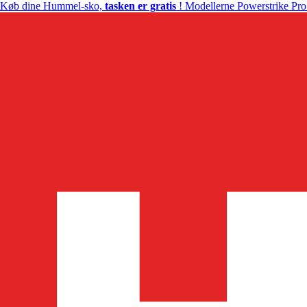
Køb dine Hummel-sko,
tasken er gratis
! Modellerne Powerstrike Pro