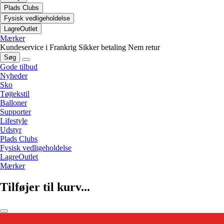
Plads Clubs
Fysisk vedligeholdelse
LagreOutlet
Mærker
Kundeservice i Frankrig
Sikker betaling
Nem retur
Søg
Gode tilbud
Nyheder
Sko
Tøjtekstil
Balloner
Supporter
Lifestyle
Udstyr
Plads Clubs
Fysisk vedligeholdelse
LagreOutlet
Mærker
Tilføjer til kurv...