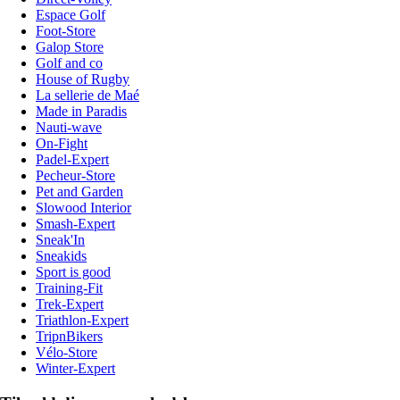
Espace Golf
Foot-Store
Galop Store
Golf and co
House of Rugby
La sellerie de Maé
Made in Paradis
Nauti-wave
On-Fight
Padel-Expert
Pecheur-Store
Pet and Garden
Slowood Interior
Smash-Expert
Sneak'In
Sneakids
Sport is good
Training-Fit
Trek-Expert
Triathlon-Expert
TripnBikers
Vélo-Store
Winter-Expert