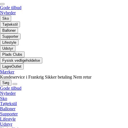
Gode tilbud
Nyheder
Sko
Tøjtekstil
Balloner
Supporter
Lifestyle
Udstyr
Plads Clubs
Fysisk vedligeholdelse
LagreOutlet
Mærker
Kundeservice i Frankrig
Sikker betaling
Nem retur
Søg
Gode tilbud
Nyheder
Sko
Tøjtekstil
Balloner
Supporter
Lifestyle
Udstyr