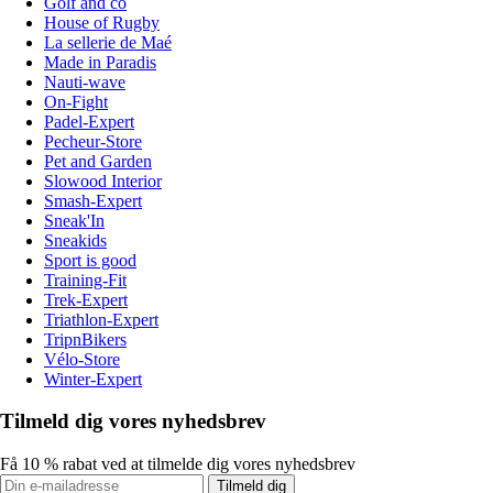
Golf and co
House of Rugby
La sellerie de Maé
Made in Paradis
Nauti-wave
On-Fight
Padel-Expert
Pecheur-Store
Pet and Garden
Slowood Interior
Smash-Expert
Sneak'In
Sneakids
Sport is good
Training-Fit
Trek-Expert
Triathlon-Expert
TripnBikers
Vélo-Store
Winter-Expert
Tilmeld dig vores nyhedsbrev
Få 10 % rabat ved at tilmelde dig vores nyhedsbrev
Tilmeld dig