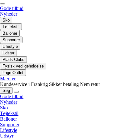
Gode tilbud
Nyheder
Sko
Tøjtekstil
Balloner
Supporter
Lifestyle
Udstyr
Plads Clubs
Fysisk vedligeholdelse
LagreOutlet
Mærker
Kundeservice i Frankrig
Sikker betaling
Nem retur
Søg
Gode tilbud
Nyheder
Sko
Tøjtekstil
Balloner
Supporter
Lifestyle
Udstyr