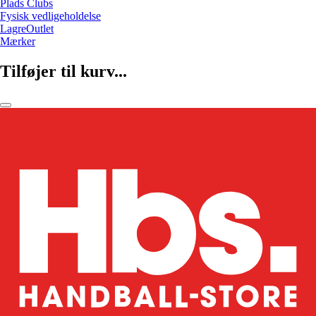
Plads Clubs
Fysisk vedligeholdelse
LagreOutlet
Mærker
Tilføjer til kurv...