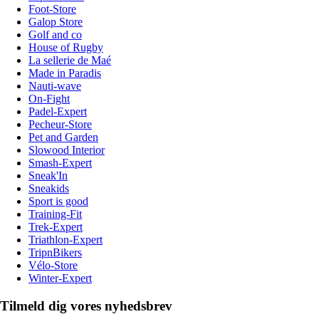
Foot-Store
Galop Store
Golf and co
House of Rugby
La sellerie de Maé
Made in Paradis
Nauti-wave
On-Fight
Padel-Expert
Pecheur-Store
Pet and Garden
Slowood Interior
Smash-Expert
Sneak'In
Sneakids
Sport is good
Training-Fit
Trek-Expert
Triathlon-Expert
TripnBikers
Vélo-Store
Winter-Expert
Tilmeld dig vores nyhedsbrev