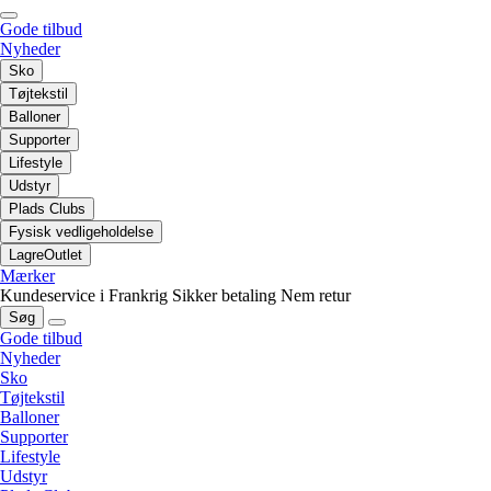
Gode tilbud
Nyheder
Sko
Tøjtekstil
Balloner
Supporter
Lifestyle
Udstyr
Plads Clubs
Fysisk vedligeholdelse
LagreOutlet
Mærker
Kundeservice i Frankrig
Sikker betaling
Nem retur
Søg
Gode tilbud
Nyheder
Sko
Tøjtekstil
Balloner
Supporter
Lifestyle
Udstyr