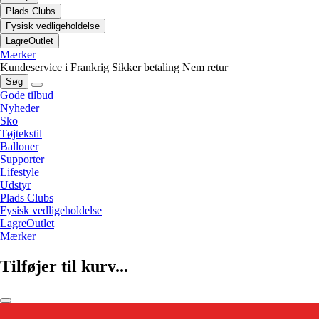
Plads Clubs
Fysisk vedligeholdelse
LagreOutlet
Mærker
Kundeservice i Frankrig
Sikker betaling
Nem retur
Søg
Gode tilbud
Nyheder
Sko
Tøjtekstil
Balloner
Supporter
Lifestyle
Udstyr
Plads Clubs
Fysisk vedligeholdelse
LagreOutlet
Mærker
Tilføjer til kurv...