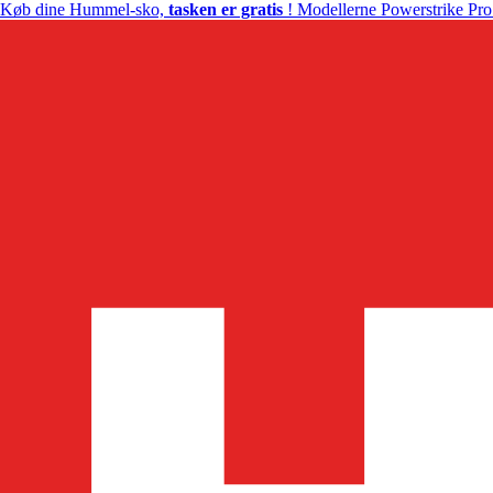
Køb dine Hummel-sko,
tasken er gratis
! Modellerne Powerstrike Pro