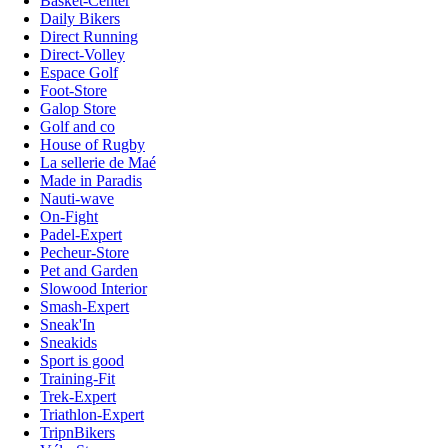
Basket-Center
Daily Bikers
Direct Running
Direct-Volley
Espace Golf
Foot-Store
Galop Store
Golf and co
House of Rugby
La sellerie de Maé
Made in Paradis
Nauti-wave
On-Fight
Padel-Expert
Pecheur-Store
Pet and Garden
Slowood Interior
Smash-Expert
Sneak'In
Sneakids
Sport is good
Training-Fit
Trek-Expert
Triathlon-Expert
TripnBikers