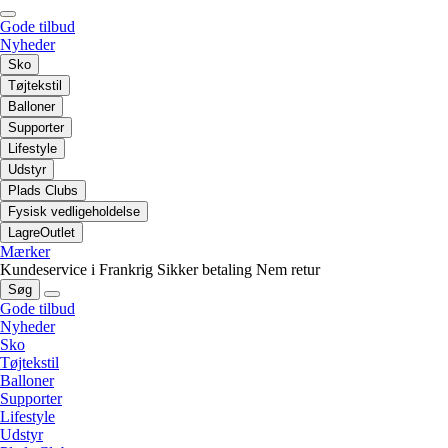
Gode tilbud
Nyheder
Sko
Tøjtekstil
Balloner
Supporter
Lifestyle
Udstyr
Plads Clubs
Fysisk vedligeholdelse
LagreOutlet
Mærker
Kundeservice i Frankrig
Sikker betaling
Nem retur
Søg
Gode tilbud
Nyheder
Sko
Tøjtekstil
Balloner
Supporter
Lifestyle
Udstyr