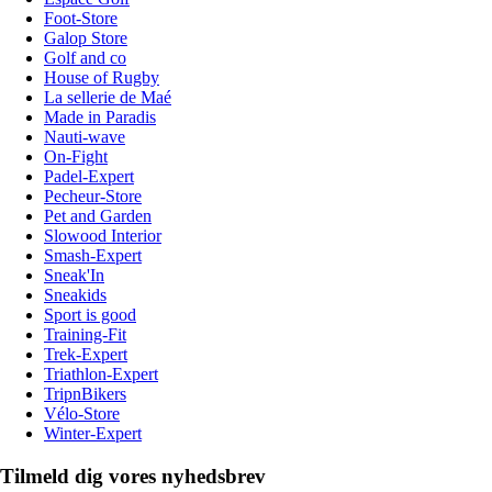
Foot-Store
Galop Store
Golf and co
House of Rugby
La sellerie de Maé
Made in Paradis
Nauti-wave
On-Fight
Padel-Expert
Pecheur-Store
Pet and Garden
Slowood Interior
Smash-Expert
Sneak'In
Sneakids
Sport is good
Training-Fit
Trek-Expert
Triathlon-Expert
TripnBikers
Vélo-Store
Winter-Expert
Tilmeld dig vores nyhedsbrev