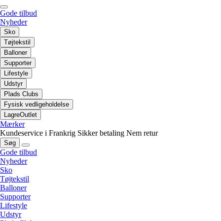
Gode tilbud
Nyheder
Sko
Tøjtekstil
Balloner
Supporter
Lifestyle
Udstyr
Plads Clubs
Fysisk vedligeholdelse
LagreOutlet
Mærker
Kundeservice i Frankrig
Sikker betaling
Nem retur
Søg
Gode tilbud
Nyheder
Sko
Tøjtekstil
Balloner
Supporter
Lifestyle
Udstyr