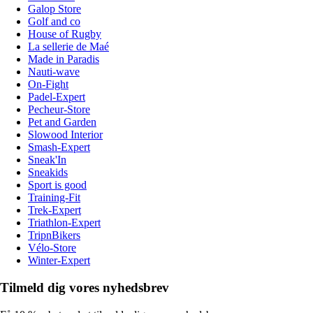
Galop Store
Golf and co
House of Rugby
La sellerie de Maé
Made in Paradis
Nauti-wave
On-Fight
Padel-Expert
Pecheur-Store
Pet and Garden
Slowood Interior
Smash-Expert
Sneak'In
Sneakids
Sport is good
Training-Fit
Trek-Expert
Triathlon-Expert
TripnBikers
Vélo-Store
Winter-Expert
Tilmeld dig vores nyhedsbrev