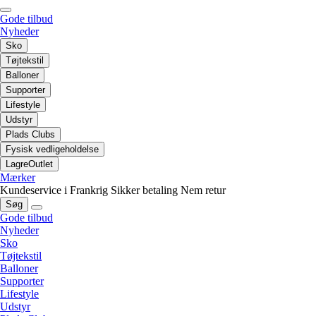
Gode tilbud
Nyheder
Sko
Tøjtekstil
Balloner
Supporter
Lifestyle
Udstyr
Plads Clubs
Fysisk vedligeholdelse
LagreOutlet
Mærker
Kundeservice i Frankrig
Sikker betaling
Nem retur
Søg
Gode tilbud
Nyheder
Sko
Tøjtekstil
Balloner
Supporter
Lifestyle
Udstyr