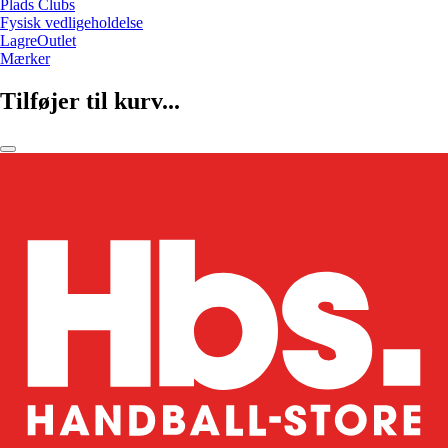
Plads Clubs
Fysisk vedligeholdelse
LagreOutlet
Mærker
Tilføjer til kurv...