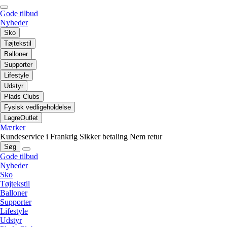
Gode tilbud
Nyheder
Sko
Tøjtekstil
Balloner
Supporter
Lifestyle
Udstyr
Plads Clubs
Fysisk vedligeholdelse
LagreOutlet
Mærker
Kundeservice i Frankrig
Sikker betaling
Nem retur
Søg
Gode tilbud
Nyheder
Sko
Tøjtekstil
Balloner
Supporter
Lifestyle
Udstyr