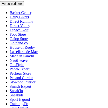
Vores butikker
Basket-Center
Daily Bikers
Direct Running
Direct-Volley
Espace Golf
Foot-Store
Galop Store
Golf and co
House of Rugby
La sellerie de Maé
Made in Paradis
Nauti-wave
On-Fight
Padel-Expert
Pecheur-Store
Pet and Garden
Slowood Interior
Smash-Expert
Sneak'In
Sneakids
Sport is good
Training-Fit