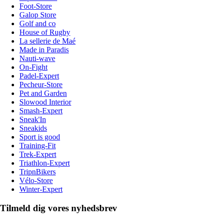
Foot-Store
Galop Store
Golf and co
House of Rugby
La sellerie de Maé
Made in Paradis
Nauti-wave
On-Fight
Padel-Expert
Pecheur-Store
Pet and Garden
Slowood Interior
Smash-Expert
Sneak'In
Sneakids
Sport is good
Training-Fit
Trek-Expert
Triathlon-Expert
TripnBikers
Vélo-Store
Winter-Expert
Tilmeld dig vores nyhedsbrev