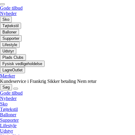
Gode tilbud
Nyheder
Sko
Tøjtekstil
Balloner
Supporter
Lifestyle
Udstyr
Plads Clubs
Fysisk vedligeholdelse
LagreOutlet
Mærker
Kundeservice i Frankrig
Sikker betaling
Nem retur
Søg
Gode tilbud
Nyheder
Sko
Tøjtekstil
Balloner
Supporter
Lifestyle
Udstyr