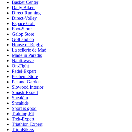
Basket-Center
Daily Bikers
Direct Running
Direct-Volley
Espace Golf
Foot-Store
Galop Store
Golf and co
House of Rugby
La sellerie de Maé
Made in Paradis
Nauti-wave
On-Fight
Padel-Expert
Pecheur-Store
Pet and Garden
Slowood Interior
Smash-Expert
Sneak'In
Sneakids
Sport is good
Training-Fit
Trek-Expert
Triathlon-Expert
TripnBikers