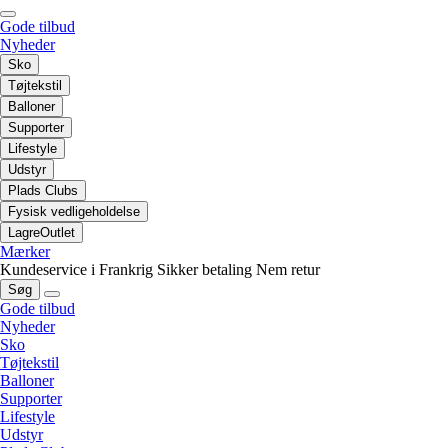
Gode tilbud
Nyheder
Sko
Tøjtekstil
Balloner
Supporter
Lifestyle
Udstyr
Plads Clubs
Fysisk vedligeholdelse
LagreOutlet
Mærker
Kundeservice i Frankrig
Sikker betaling
Nem retur
Søg
Gode tilbud
Nyheder
Sko
Tøjtekstil
Balloner
Supporter
Lifestyle
Udstyr