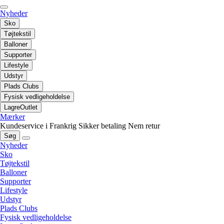
Nyheder
Sko
Tøjtekstil
Balloner
Supporter
Lifestyle
Udstyr
Plads Clubs
Fysisk vedligeholdelse
LagreOutlet
Mærker
Kundeservice i Frankrig
Sikker betaling
Nem retur
Søg
Nyheder
Sko
Tøjtekstil
Balloner
Supporter
Lifestyle
Udstyr
Plads Clubs
Fysisk vedligeholdelse