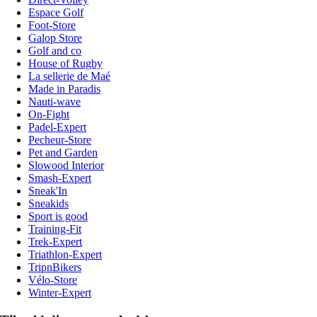
Espace Golf
Foot-Store
Galop Store
Golf and co
House of Rugby
La sellerie de Maé
Made in Paradis
Nauti-wave
On-Fight
Padel-Expert
Pecheur-Store
Pet and Garden
Slowood Interior
Smash-Expert
Sneak'In
Sneakids
Sport is good
Training-Fit
Trek-Expert
Triathlon-Expert
TripnBikers
Vélo-Store
Winter-Expert