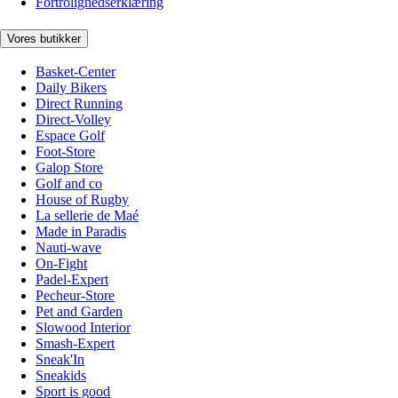
Fortrolighedserklæring
Vores butikker
Basket-Center
Daily Bikers
Direct Running
Direct-Volley
Espace Golf
Foot-Store
Galop Store
Golf and co
House of Rugby
La sellerie de Maé
Made in Paradis
Nauti-wave
On-Fight
Padel-Expert
Pecheur-Store
Pet and Garden
Slowood Interior
Smash-Expert
Sneak'In
Sneakids
Sport is good