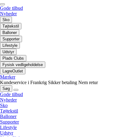
Gode tilbud
Nyheder
Sko
Tøjtekstil
Balloner
Supporter
Lifestyle
Udstyr
Plads Clubs
Fysisk vedligeholdelse
LagreOutlet
Mærker
Kundeservice i Frankrig
Sikker betaling
Nem retur
Søg
Gode tilbud
Nyheder
Sko
Tøjtekstil
Balloner
Supporter
Lifestyle
Udstyr