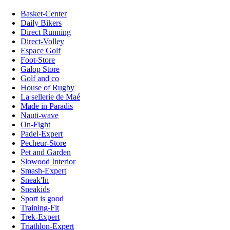
Basket-Center
Daily Bikers
Direct Running
Direct-Volley
Espace Golf
Foot-Store
Galop Store
Golf and co
House of Rugby
La sellerie de Maé
Made in Paradis
Nauti-wave
On-Fight
Padel-Expert
Pecheur-Store
Pet and Garden
Slowood Interior
Smash-Expert
Sneak'In
Sneakids
Sport is good
Training-Fit
Trek-Expert
Triathlon-Expert