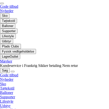
Gode tilbud
Nyheder
Sko
Tøjtekstil
Balloner
Supporter
Lifestyle
Udstyr
Plads Clubs
Fysisk vedligeholdelse
LagreOutlet
Mærker
Kundeservice i Frankrig
Sikker betaling
Nem retur
Søg
Gode tilbud
Nyheder
Sko
Tøjtekstil
Balloner
Supporter
Lifestyle
Udstyr