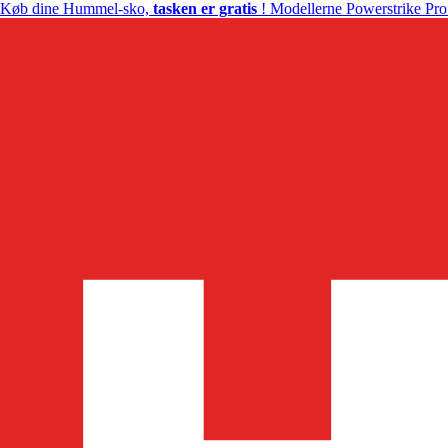
Køb dine Hummel-sko,
tasken er gratis
! Modellerne Powerstrike Pro