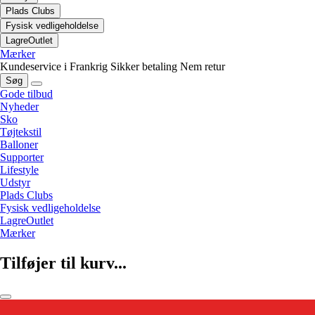
Plads Clubs
Fysisk vedligeholdelse
LagreOutlet
Mærker
Kundeservice i Frankrig
Sikker betaling
Nem retur
Søg
Gode tilbud
Nyheder
Sko
Tøjtekstil
Balloner
Supporter
Lifestyle
Udstyr
Plads Clubs
Fysisk vedligeholdelse
LagreOutlet
Mærker
Tilføjer til kurv...