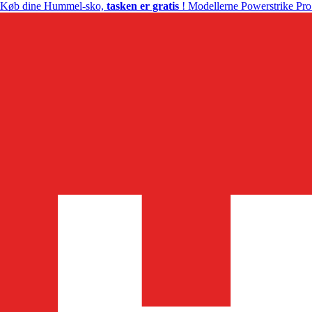
Køb dine Hummel-sko,
tasken er gratis
! Modellerne Powerstrike Pro