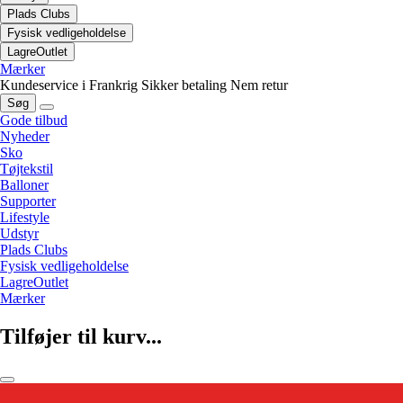
Plads Clubs
Fysisk vedligeholdelse
LagreOutlet
Mærker
Kundeservice i Frankrig
Sikker betaling
Nem retur
Søg
Gode tilbud
Nyheder
Sko
Tøjtekstil
Balloner
Supporter
Lifestyle
Udstyr
Plads Clubs
Fysisk vedligeholdelse
LagreOutlet
Mærker
Tilføjer til kurv...