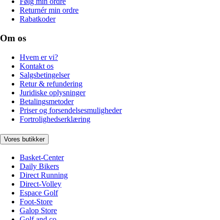
Følg min ordre
Returnér min ordre
Rabatkoder
Om os
Hvem er vi?
Kontakt os
Salgsbetingelser
Retur & refundering
Juridiske oplysninger
Betalingsmetoder
Priser og forsendelsesmuligheder
Fortrolighedserklæring
Vores butikker
Basket-Center
Daily Bikers
Direct Running
Direct-Volley
Espace Golf
Foot-Store
Galop Store
Golf and co