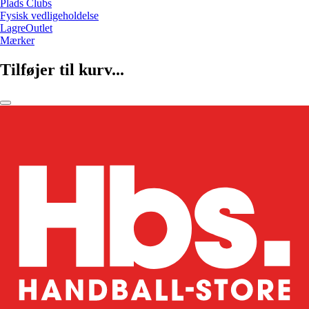
Plads Clubs
Fysisk vedligeholdelse
LagreOutlet
Mærker
Tilføjer til kurv...