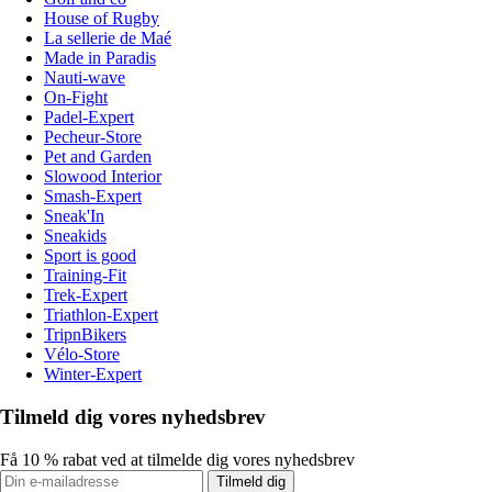
House of Rugby
La sellerie de Maé
Made in Paradis
Nauti-wave
On-Fight
Padel-Expert
Pecheur-Store
Pet and Garden
Slowood Interior
Smash-Expert
Sneak'In
Sneakids
Sport is good
Training-Fit
Trek-Expert
Triathlon-Expert
TripnBikers
Vélo-Store
Winter-Expert
Tilmeld dig vores nyhedsbrev
Få 10 % rabat ved at tilmelde dig vores nyhedsbrev
Tilmeld dig