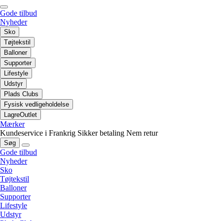
Gode tilbud
Nyheder
Sko
Tøjtekstil
Balloner
Supporter
Lifestyle
Udstyr
Plads Clubs
Fysisk vedligeholdelse
LagreOutlet
Mærker
Kundeservice i Frankrig
Sikker betaling
Nem retur
Søg
Gode tilbud
Nyheder
Sko
Tøjtekstil
Balloner
Supporter
Lifestyle
Udstyr