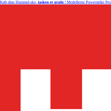
Køb dine Hummel-sko,
tasken er gratis
! Modellerne Powerstrike Pro