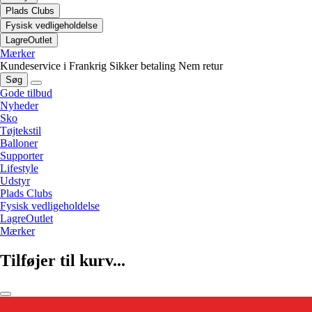
Plads Clubs
Fysisk vedligeholdelse
LagreOutlet
Mærker
Kundeservice i Frankrig
Sikker betaling
Nem retur
Søg
Gode tilbud
Nyheder
Sko
Tøjtekstil
Balloner
Supporter
Lifestyle
Udstyr
Plads Clubs
Fysisk vedligeholdelse
LagreOutlet
Mærker
Tilføjer til kurv...