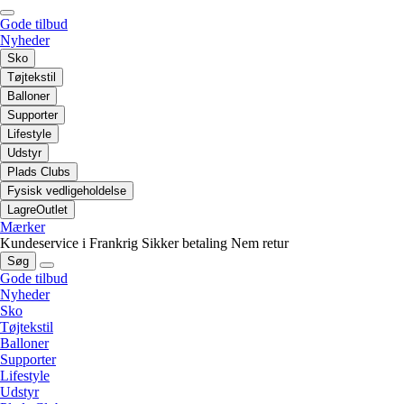
Gode tilbud
Nyheder
Sko
Tøjtekstil
Balloner
Supporter
Lifestyle
Udstyr
Plads Clubs
Fysisk vedligeholdelse
LagreOutlet
Mærker
Kundeservice i Frankrig
Sikker betaling
Nem retur
Søg
Gode tilbud
Nyheder
Sko
Tøjtekstil
Balloner
Supporter
Lifestyle
Udstyr