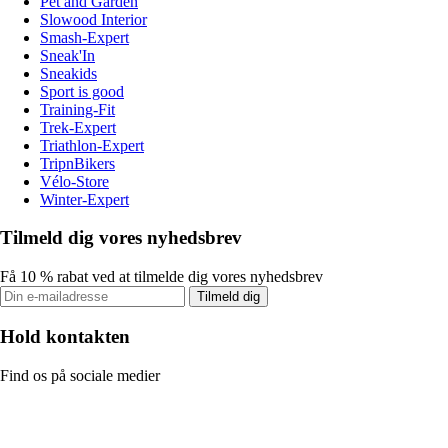
Pet and Garden
Slowood Interior
Smash-Expert
Sneak'In
Sneakids
Sport is good
Training-Fit
Trek-Expert
Triathlon-Expert
TripnBikers
Vélo-Store
Winter-Expert
Tilmeld dig vores nyhedsbrev
Få 10 % rabat ved at tilmelde dig vores nyhedsbrev
Tilmeld dig
Hold kontakten
Find os på sociale medier