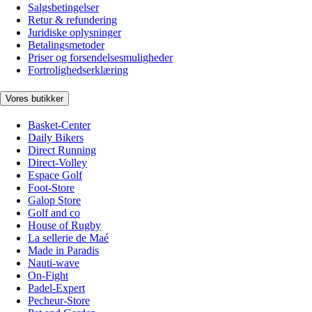
Salgsbetingelser
Retur & refundering
Juridiske oplysninger
Betalingsmetoder
Priser og forsendelsesmuligheder
Fortrolighedserklæring
Vores butikker
Basket-Center
Daily Bikers
Direct Running
Direct-Volley
Espace Golf
Foot-Store
Galop Store
Golf and co
House of Rugby
La sellerie de Maé
Made in Paradis
Nauti-wave
On-Fight
Padel-Expert
Pecheur-Store