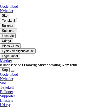
Gode tilbud
Nyheder
Sko
Tøjtekstil
Balloner
Supporter
Lifestyle
Udstyr
Plads Clubs
Fysisk vedligeholdelse
LagreOutlet
Mærker
Kundeservice i Frankrig
Sikker betaling
Nem retur
Søg
Gode tilbud
Nyheder
Sko
Tøjtekstil
Balloner
Supporter
Lifestyle
Udstyr