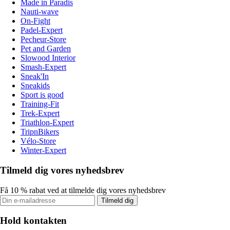
Made in Paradis
Nauti-wave
On-Fight
Padel-Expert
Pecheur-Store
Pet and Garden
Slowood Interior
Smash-Expert
Sneak'In
Sneakids
Sport is good
Training-Fit
Trek-Expert
Triathlon-Expert
TripnBikers
Vélo-Store
Winter-Expert
Tilmeld dig vores nyhedsbrev
Få 10 % rabat ved at tilmelde dig vores nyhedsbrev
Tilmeld dig
Hold kontakten