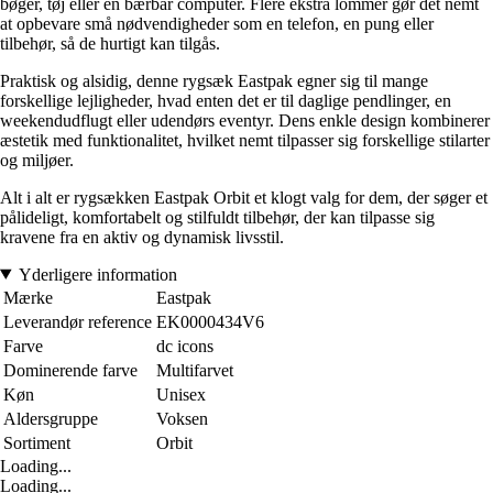
bøger, tøj eller en bærbar computer. Flere ekstra lommer gør det nemt
at opbevare små nødvendigheder som en telefon, en pung eller
tilbehør, så de hurtigt kan tilgås.
Praktisk og alsidig, denne rygsæk Eastpak egner sig til mange
forskellige lejligheder, hvad enten det er til daglige pendlinger, en
weekendudflugt eller udendørs eventyr. Dens enkle design kombinerer
æstetik med funktionalitet, hvilket nemt tilpasser sig forskellige stilarter
og miljøer.
Alt i alt er rygsækken Eastpak Orbit et klogt valg for dem, der søger et
pålideligt, komfortabelt og stilfuldt tilbehør, der kan tilpasse sig
kravene fra en aktiv og dynamisk livsstil.
Yderligere information
Mærke
Eastpak
Leverandør reference
EK0000434V6
Farve
dc icons
Dominerende farve
Multifarvet
Køn
Unisex
Aldersgruppe
Voksen
Sortiment
Orbit
Loading...
Loading...