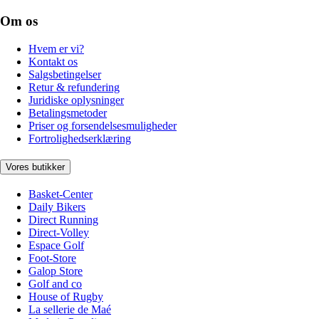
Om os
Hvem er vi?
Kontakt os
Salgsbetingelser
Retur & refundering
Juridiske oplysninger
Betalingsmetoder
Priser og forsendelsesmuligheder
Fortrolighedserklæring
Vores butikker
Basket-Center
Daily Bikers
Direct Running
Direct-Volley
Espace Golf
Foot-Store
Galop Store
Golf and co
House of Rugby
La sellerie de Maé