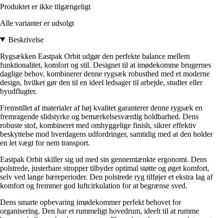
Produktet er ikke tilgængeligt
Alle varianter er udsolgt
Beskrivelse
Rygsækken Eastpak Orbit udgør den perfekte balance mellem
funktionalitet, komfort og stil. Designet til at imødekomme brugernes
daglige behov, kombinerer denne rygsæk robusthed med et moderne
design, hvilket gør den til en ideel ledsager til arbejde, studier eller
byudflugter.
Fremstillet af materialer af høj kvalitet garanterer denne rygsæk en
fremragende slidstyrke og bemærkelsesværdig holdbarhed. Dens
robuste stof, kombineret med omhyggelige finish, sikrer effektiv
beskyttelse mod hverdagens udfordringer, samtidig med at den holder
en let vægt for nem transport.
Eastpak Orbit skiller sig ud med sin gennemtænkte ergonomi. Dens
polstrede, justerbare stropper tilbyder optimal støtte og øget komfort,
selv ved lange bæreperioder. Den polstrede ryg tilføjer et ekstra lag af
komfort og fremmer god luftcirkulation for at begrænse sved.
Dens smarte opbevaring imødekommer perfekt behovet for
organisering. Den har et rummeligt hovedrum, ideelt til at rumme