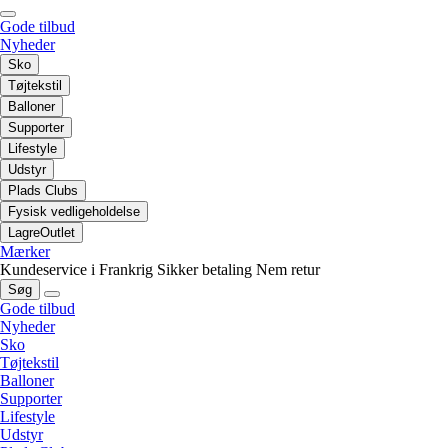
Gode tilbud
Nyheder
Sko
Tøjtekstil
Balloner
Supporter
Lifestyle
Udstyr
Plads Clubs
Fysisk vedligeholdelse
LagreOutlet
Mærker
Kundeservice i Frankrig
Sikker betaling
Nem retur
Søg
Gode tilbud
Nyheder
Sko
Tøjtekstil
Balloner
Supporter
Lifestyle
Udstyr