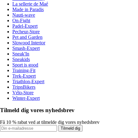
La sellerie de Maé
Made in Paradis
Nauti-wave
On-Fight
Padel-Expert
Pecheur-Store
Pet and Garden
Slowood Interior
Smash-Expert
Sneak'In
Sneakids
Sport is good
Training-Fit
Trek-Expert
Triathlon-Expert
TripnBikers
Vélo-Store
Winter-Expert
Tilmeld dig vores nyhedsbrev
Få 10 % rabat ved at tilmelde dig vores nyhedsbrev
Tilmeld dig