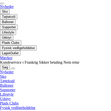
Nyheder
Sko
Tøjtekstil
Balloner
Supporter
Lifestyle
Udstyr
Plads Clubs
Fysisk vedligeholdelse
LagreOutlet
Mærker
Kundeservice i Frankrig
Sikker betaling
Nem retur
Søg
Nyheder
Sko
Tøjtekstil
Balloner
Supporter
Lifestyle
Udstyr
Plads Clubs
Fysisk vedligeholdelse