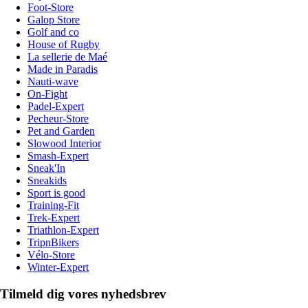
Foot-Store
Galop Store
Golf and co
House of Rugby
La sellerie de Maé
Made in Paradis
Nauti-wave
On-Fight
Padel-Expert
Pecheur-Store
Pet and Garden
Slowood Interior
Smash-Expert
Sneak'In
Sneakids
Sport is good
Training-Fit
Trek-Expert
Triathlon-Expert
TripnBikers
Vélo-Store
Winter-Expert
Tilmeld dig vores nyhedsbrev