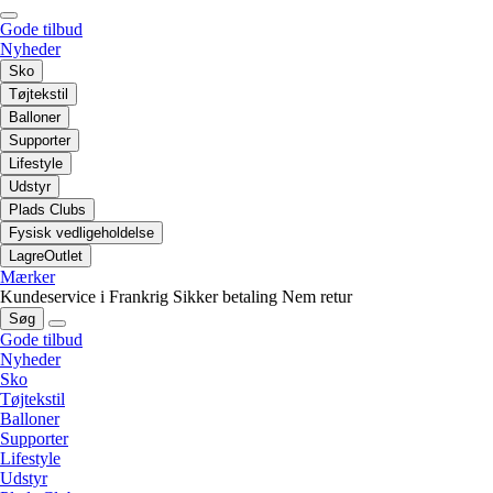
Gode tilbud
Nyheder
Sko
Tøjtekstil
Balloner
Supporter
Lifestyle
Udstyr
Plads Clubs
Fysisk vedligeholdelse
LagreOutlet
Mærker
Kundeservice i Frankrig
Sikker betaling
Nem retur
Søg
Gode tilbud
Nyheder
Sko
Tøjtekstil
Balloner
Supporter
Lifestyle
Udstyr