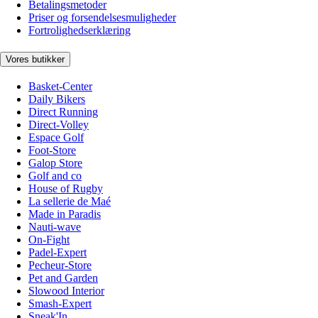
Betalingsmetoder
Priser og forsendelsesmuligheder
Fortrolighedserklæring
Vores butikker
Basket-Center
Daily Bikers
Direct Running
Direct-Volley
Espace Golf
Foot-Store
Galop Store
Golf and co
House of Rugby
La sellerie de Maé
Made in Paradis
Nauti-wave
On-Fight
Padel-Expert
Pecheur-Store
Pet and Garden
Slowood Interior
Smash-Expert
Sneak'In