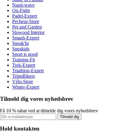
Nauti-wave
On-Fight
Padel-Expert
Pecheur-Store
Pet and Garden
Slowood Interior
Smash-Expert
Sneak'In
Sneakids
Sport is good
Training-Fit
Trek-Expert
Triathlon-Expert
TripnBikers
Vélo-Store
Winter-Expert
Tilmeld dig vores nyhedsbrev
Få 10 % rabat ved at tilmelde dig vores nyhedsbrev
Tilmeld dig
Hold kontakten