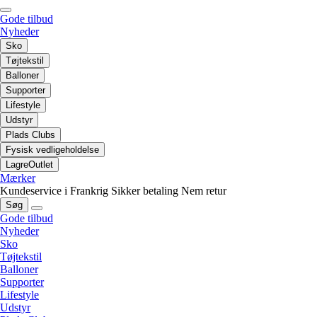
Gode tilbud
Nyheder
Sko
Tøjtekstil
Balloner
Supporter
Lifestyle
Udstyr
Plads Clubs
Fysisk vedligeholdelse
LagreOutlet
Mærker
Kundeservice i Frankrig
Sikker betaling
Nem retur
Søg
Gode tilbud
Nyheder
Sko
Tøjtekstil
Balloner
Supporter
Lifestyle
Udstyr