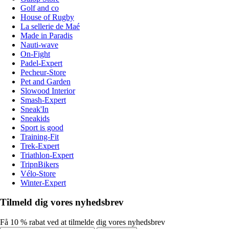
Golf and co
House of Rugby
La sellerie de Maé
Made in Paradis
Nauti-wave
On-Fight
Padel-Expert
Pecheur-Store
Pet and Garden
Slowood Interior
Smash-Expert
Sneak'In
Sneakids
Sport is good
Training-Fit
Trek-Expert
Triathlon-Expert
TripnBikers
Vélo-Store
Winter-Expert
Tilmeld dig vores nyhedsbrev
Få 10 % rabat ved at tilmelde dig vores nyhedsbrev