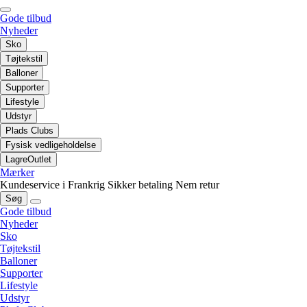
Gode tilbud
Nyheder
Sko
Tøjtekstil
Balloner
Supporter
Lifestyle
Udstyr
Plads Clubs
Fysisk vedligeholdelse
LagreOutlet
Mærker
Kundeservice i Frankrig
Sikker betaling
Nem retur
Søg
Gode tilbud
Nyheder
Sko
Tøjtekstil
Balloner
Supporter
Lifestyle
Udstyr