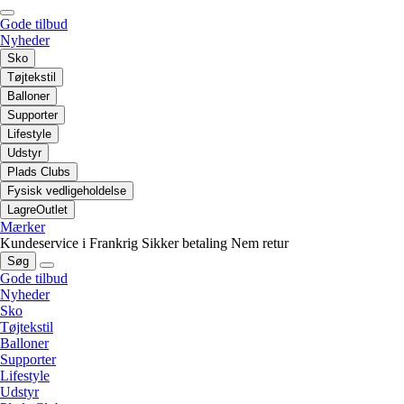
Gode tilbud
Nyheder
Sko
Tøjtekstil
Balloner
Supporter
Lifestyle
Udstyr
Plads Clubs
Fysisk vedligeholdelse
LagreOutlet
Mærker
Kundeservice i Frankrig
Sikker betaling
Nem retur
Søg
Gode tilbud
Nyheder
Sko
Tøjtekstil
Balloner
Supporter
Lifestyle
Udstyr