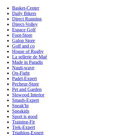
Basket-Center
Daily Bikers
Direct Running
Direct-Volley
Espace Golf
Foot-Store
Galop Store
Golf and co
House of Rugby
La sellerie de Maé
Made in Paradis
Nauti-wave
On-Fight
Padel-Expert
Pecheur-Store
Pet and Garden
Slowood Interior
Smash-Expert
Sneak'In
Sneakids
Sport is good
Training-Fit
Trek-Expert
Triathlon-Expert