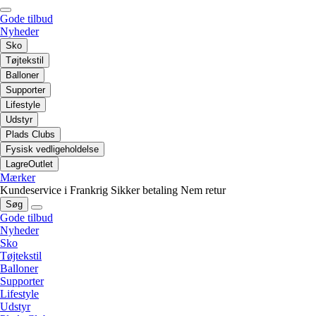
Gode tilbud
Nyheder
Sko
Tøjtekstil
Balloner
Supporter
Lifestyle
Udstyr
Plads Clubs
Fysisk vedligeholdelse
LagreOutlet
Mærker
Kundeservice i Frankrig
Sikker betaling
Nem retur
Søg
Gode tilbud
Nyheder
Sko
Tøjtekstil
Balloner
Supporter
Lifestyle
Udstyr