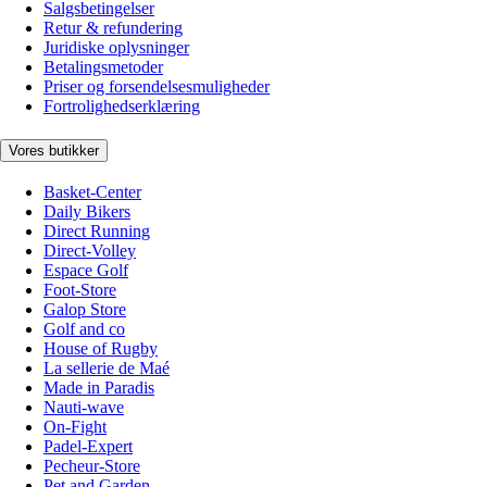
Salgsbetingelser
Retur & refundering
Juridiske oplysninger
Betalingsmetoder
Priser og forsendelsesmuligheder
Fortrolighedserklæring
Vores butikker
Basket-Center
Daily Bikers
Direct Running
Direct-Volley
Espace Golf
Foot-Store
Galop Store
Golf and co
House of Rugby
La sellerie de Maé
Made in Paradis
Nauti-wave
On-Fight
Padel-Expert
Pecheur-Store
Pet and Garden