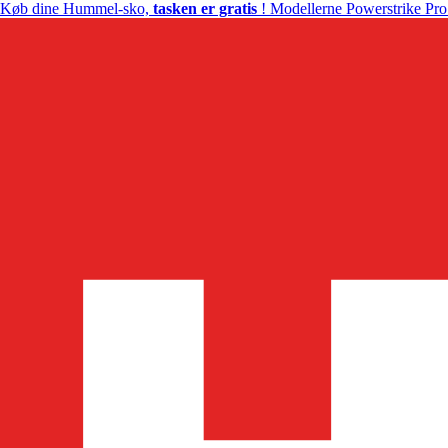
Køb dine Hummel-sko,
tasken er gratis
! Modellerne Powerstrike Pro