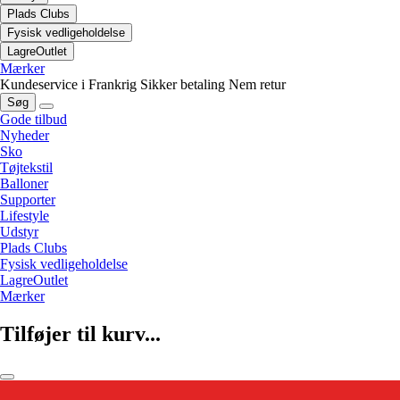
Plads Clubs
Fysisk vedligeholdelse
LagreOutlet
Mærker
Kundeservice i Frankrig
Sikker betaling
Nem retur
Søg
Gode tilbud
Nyheder
Sko
Tøjtekstil
Balloner
Supporter
Lifestyle
Udstyr
Plads Clubs
Fysisk vedligeholdelse
LagreOutlet
Mærker
Tilføjer til kurv...