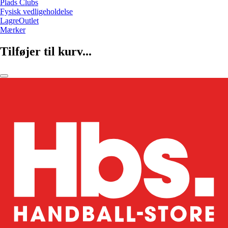
Plads Clubs
Fysisk vedligeholdelse
LagreOutlet
Mærker
Tilføjer til kurv...