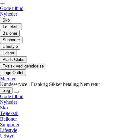
Gode tilbud
Nyheder
Sko
Tøjtekstil
Balloner
Supporter
Lifestyle
Udstyr
Plads Clubs
Fysisk vedligeholdelse
LagreOutlet
Mærker
Kundeservice i Frankrig
Sikker betaling
Nem retur
Søg
Gode tilbud
Nyheder
Sko
Tøjtekstil
Balloner
Supporter
Lifestyle
Udstyr