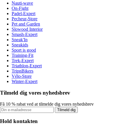
Nauti-wave
On-Fight
Padel-Expert
Pecheur-Store
Pet and Garden
Slowood Interior
Smash-Expert
Sneak'In
Sneakids
Sport is good
Training-Fit
Trek-Expert
Triathlon-Expert
TripnBikers
Vélo-Store
Winter-Expert
Tilmeld dig vores nyhedsbrev
Få 10 % rabat ved at tilmelde dig vores nyhedsbrev
Tilmeld dig
Hold kontakten