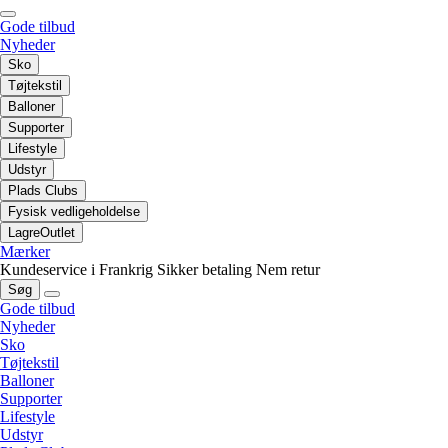
Gode tilbud
Nyheder
Sko
Tøjtekstil
Balloner
Supporter
Lifestyle
Udstyr
Plads Clubs
Fysisk vedligeholdelse
LagreOutlet
Mærker
Kundeservice i Frankrig
Sikker betaling
Nem retur
Søg
Gode tilbud
Nyheder
Sko
Tøjtekstil
Balloner
Supporter
Lifestyle
Udstyr