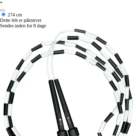
*
274 cm
Dette felt er påkrævet
Sendes inden for 8 dage