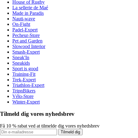
House of Rugby
La sellerie de Maé
Made in Paradis
Nauti-wave
On-Fight
Padel-Expert
Pecheur-Store
Pet and Garden
Slowood Interior
Smash-Expert
Sneak'In
Sneakids
Sport is good
Training-Fit
Trek-Expert
Triathlon-Expert
TripnBikers
Vélo-Store
Winter-Expert
Tilmeld dig vores nyhedsbrev
Få 10 % rabat ved at tilmelde dig vores nyhedsbrev
Tilmeld dig