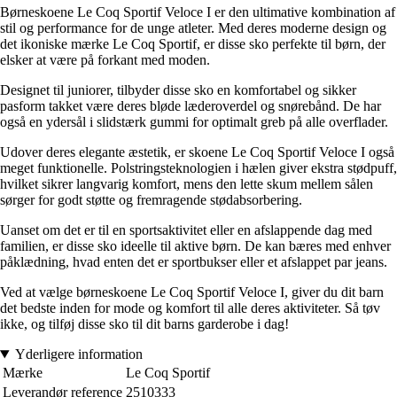
Børneskoene Le Coq Sportif Veloce I er den ultimative kombination af
stil og performance for de unge atleter. Med deres moderne design og
det ikoniske mærke Le Coq Sportif, er disse sko perfekte til børn, der
elsker at være på forkant med moden.
Designet til juniorer, tilbyder disse sko en komfortabel og sikker
pasform takket være deres bløde læderoverdel og snørebånd. De har
også en ydersål i slidstærk gummi for optimalt greb på alle overflader.
Udover deres elegante æstetik, er skoene Le Coq Sportif Veloce I også
meget funktionelle. Polstringsteknologien i hælen giver ekstra stødpuff,
hvilket sikrer langvarig komfort, mens den lette skum mellem sålen
sørger for godt støtte og fremragende stødabsorbering.
Uanset om det er til en sportsaktivitet eller en afslappende dag med
familien, er disse sko ideelle til aktive børn. De kan bæres med enhver
påklædning, hvad enten det er sportbukser eller et afslappet par jeans.
Ved at vælge børneskoene Le Coq Sportif Veloce I, giver du dit barn
det bedste inden for mode og komfort til alle deres aktiviteter. Så tøv
ikke, og tilføj disse sko til dit barns garderobe i dag!
Yderligere information
Mærke
Le Coq Sportif
Leverandør reference
2510333