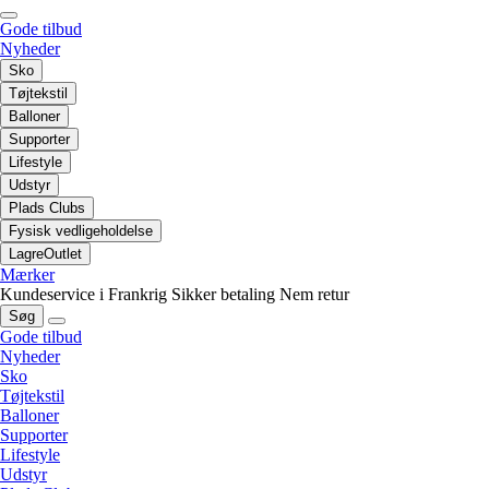
Gode tilbud
Nyheder
Sko
Tøjtekstil
Balloner
Supporter
Lifestyle
Udstyr
Plads Clubs
Fysisk vedligeholdelse
LagreOutlet
Mærker
Kundeservice i Frankrig
Sikker betaling
Nem retur
Søg
Gode tilbud
Nyheder
Sko
Tøjtekstil
Balloner
Supporter
Lifestyle
Udstyr