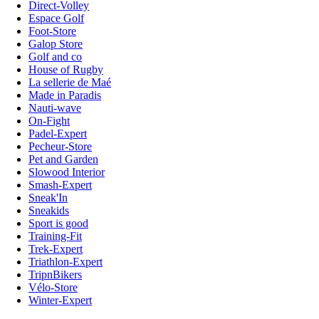
Direct-Volley
Espace Golf
Foot-Store
Galop Store
Golf and co
House of Rugby
La sellerie de Maé
Made in Paradis
Nauti-wave
On-Fight
Padel-Expert
Pecheur-Store
Pet and Garden
Slowood Interior
Smash-Expert
Sneak'In
Sneakids
Sport is good
Training-Fit
Trek-Expert
Triathlon-Expert
TripnBikers
Vélo-Store
Winter-Expert