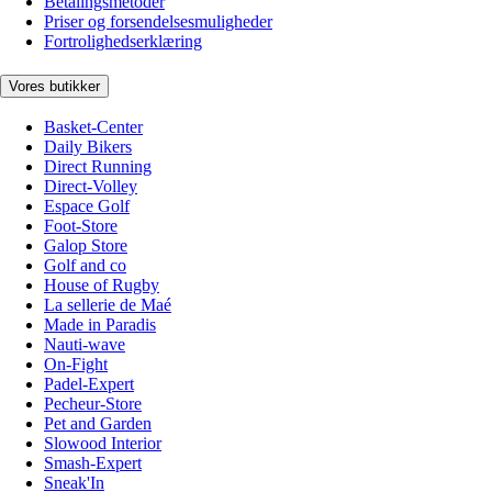
Betalingsmetoder
Priser og forsendelsesmuligheder
Fortrolighedserklæring
Vores butikker
Basket-Center
Daily Bikers
Direct Running
Direct-Volley
Espace Golf
Foot-Store
Galop Store
Golf and co
House of Rugby
La sellerie de Maé
Made in Paradis
Nauti-wave
On-Fight
Padel-Expert
Pecheur-Store
Pet and Garden
Slowood Interior
Smash-Expert
Sneak'In