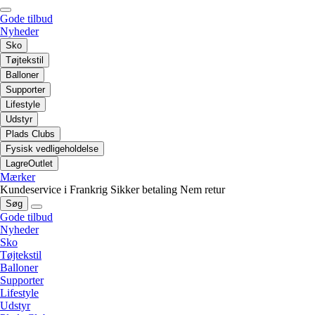
Gode tilbud
Nyheder
Sko
Tøjtekstil
Balloner
Supporter
Lifestyle
Udstyr
Plads Clubs
Fysisk vedligeholdelse
LagreOutlet
Mærker
Kundeservice i Frankrig
Sikker betaling
Nem retur
Søg
Gode tilbud
Nyheder
Sko
Tøjtekstil
Balloner
Supporter
Lifestyle
Udstyr