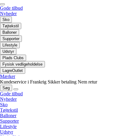
Gode tilbud
Nyheder
Sko
Tøjtekstil
Balloner
Supporter
Lifestyle
Udstyr
Plads Clubs
Fysisk vedligeholdelse
LagreOutlet
Mærker
Kundeservice i Frankrig
Sikker betaling
Nem retur
Søg
Gode tilbud
Nyheder
Sko
Tøjtekstil
Balloner
Supporter
Lifestyle
Udstyr