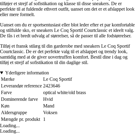
tilføjer et strejf af sofistikation og klasse til disse sneakers. De er
perfekte til at fuldende ethvert outfit, uanset om det er et afslappet look
eller mere formelt.
Uanset om du er sportsentusiast eller blot leder efter et par komfortable
og stilfulde sko, er sneakers Le Coq Sportif Courtclassic et ideelt valg.
De fås i et bredt udvalg af størrelser, så de passer til alle fodstørrelser.
Tilføj et fransk stilæg til din garderobe med sneakers Le Coq Sportif
Courtclassic. De er det perfekte valg til et afslappet og trendy look,
samtidig med at de giver uovertruffen komfort. Bestil dine i dag og
tilføj et strejf af sofistikation til din daglige stil.
Yderligere information
Mærke
Le Coq Sportif
Leverandør reference
2423646
Farve
optical white/old brass
Dominerende farve
Hvid
Køn
Mand
Aldersgruppe
Voksen
Mængde pr. produkt
1
Loading...
Loading...