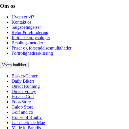
Om os
Hvem er vi?
Kontakt os
Salgsbetingelser
Retur & refundering
Juridiske oplysninger
Betalingsmetoder
Priser og forsendelsesmuligheder
Fortrolighedserklæring
Vores butikker
Basket-Center
Daily Bikers
Direct Running
Direct-Volley
Espace Golf
Foot-Store
Galop Store
Golf and co
House of Rugby
La sellerie de Maé
Made in Paradis