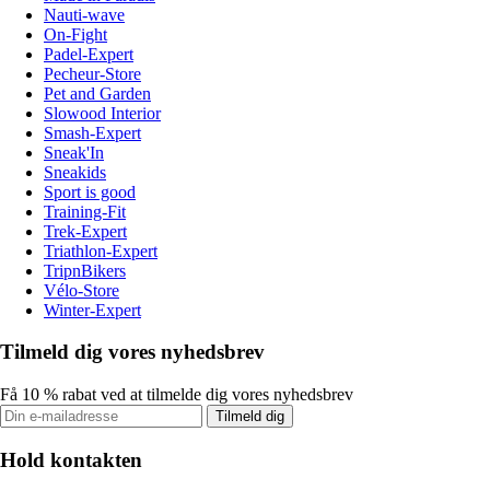
Nauti-wave
On-Fight
Padel-Expert
Pecheur-Store
Pet and Garden
Slowood Interior
Smash-Expert
Sneak'In
Sneakids
Sport is good
Training-Fit
Trek-Expert
Triathlon-Expert
TripnBikers
Vélo-Store
Winter-Expert
Tilmeld dig vores nyhedsbrev
Få 10 % rabat ved at tilmelde dig vores nyhedsbrev
Tilmeld dig
Hold kontakten