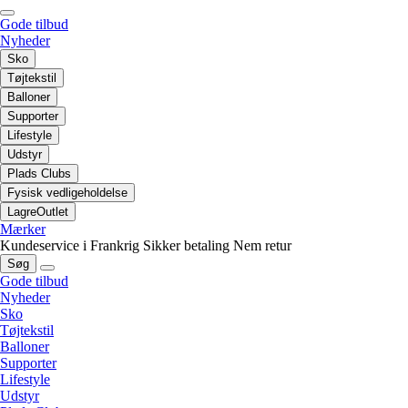
Gode tilbud
Nyheder
Sko
Tøjtekstil
Balloner
Supporter
Lifestyle
Udstyr
Plads Clubs
Fysisk vedligeholdelse
LagreOutlet
Mærker
Kundeservice i Frankrig
Sikker betaling
Nem retur
Søg
Gode tilbud
Nyheder
Sko
Tøjtekstil
Balloner
Supporter
Lifestyle
Udstyr