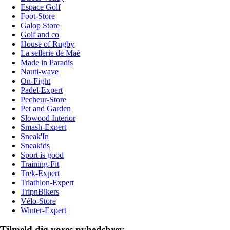
Espace Golf
Foot-Store
Galop Store
Golf and co
House of Rugby
La sellerie de Maé
Made in Paradis
Nauti-wave
On-Fight
Padel-Expert
Pecheur-Store
Pet and Garden
Slowood Interior
Smash-Expert
Sneak'In
Sneakids
Sport is good
Training-Fit
Trek-Expert
Triathlon-Expert
TripnBikers
Vélo-Store
Winter-Expert
Tilmeld dig vores nyhedsbrev