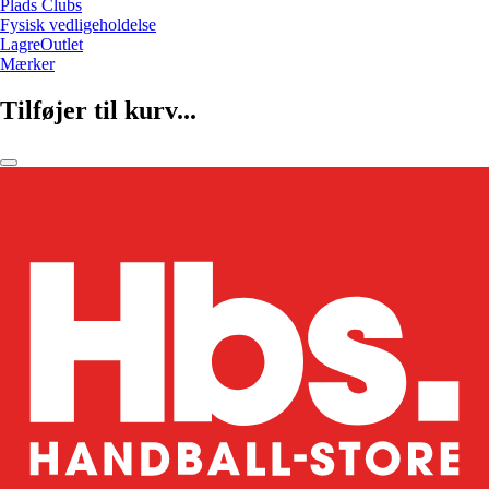
Plads Clubs
Fysisk vedligeholdelse
LagreOutlet
Mærker
Tilføjer til kurv...