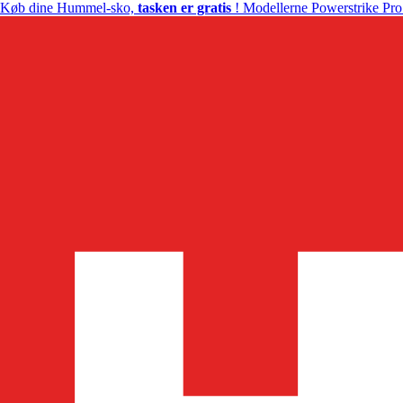
Køb dine Hummel-sko,
tasken er gratis
! Modellerne Powerstrike Pro