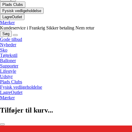
Plads Clubs
Fysisk vedligeholdelse
LagreOutlet
Mærker
Kundeservice i Frankrig
Sikker betaling
Nem retur
Søg
Gode tilbud
Nyheder
Sko
Tøjtekstil
Balloner
Supporter
Lifestyle
Udstyr
Plads Clubs
Fysisk vedligeholdelse
LagreOutlet
Mærker
Tilføjer til kurv...