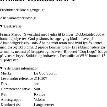
Produktet er ikke tilgængeligt
Alle varianter er udsolgt
Beskrivelse
France Maroc - Sweatshirt med lynlås til kvinder- Dobbeltsidet 300 g
bomuld/polyester- God pasform, behagelig og blød at have på-
Almindeligt/klassisk snit- Åbning midt foran med hvid lynlås kantet
med blå og rød piping, 2 pipede lommer foran- 1x1 ribkant nederst på
ærmerne, nederst på kroppen og i kraven- Broderet "Coq Logo"-badge
på venstre bryst- Strikket og indfarvet - Fremstillet af 85 % bomuld 15
% polyester
Yderligere information
Mærke
Le Coq Sportif
Leverandør reference
2110207
Farve
sort
Dominerende farve
Sort
Køn
Kvinde
Aldersgruppe
Voksen
Karakteristisk
Lange ærmer