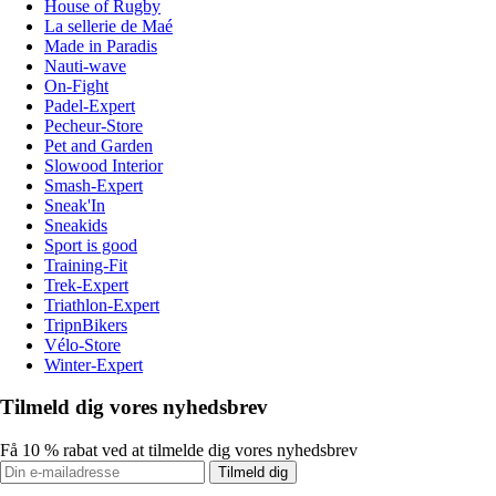
House of Rugby
La sellerie de Maé
Made in Paradis
Nauti-wave
On-Fight
Padel-Expert
Pecheur-Store
Pet and Garden
Slowood Interior
Smash-Expert
Sneak'In
Sneakids
Sport is good
Training-Fit
Trek-Expert
Triathlon-Expert
TripnBikers
Vélo-Store
Winter-Expert
Tilmeld dig vores nyhedsbrev
Få 10 % rabat ved at tilmelde dig vores nyhedsbrev
Tilmeld dig