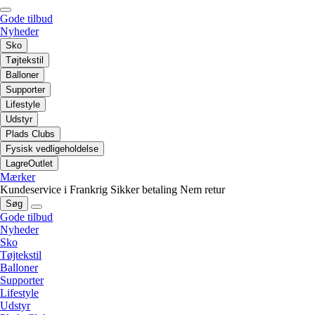
Gode tilbud
Nyheder
Sko
Tøjtekstil
Balloner
Supporter
Lifestyle
Udstyr
Plads Clubs
Fysisk vedligeholdelse
LagreOutlet
Mærker
Kundeservice i Frankrig
Sikker betaling
Nem retur
Søg
Gode tilbud
Nyheder
Sko
Tøjtekstil
Balloner
Supporter
Lifestyle
Udstyr