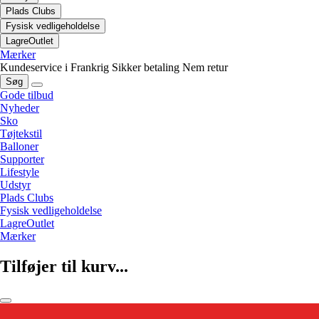
Plads Clubs
Fysisk vedligeholdelse
LagreOutlet
Mærker
Kundeservice i Frankrig
Sikker betaling
Nem retur
Søg
Gode tilbud
Nyheder
Sko
Tøjtekstil
Balloner
Supporter
Lifestyle
Udstyr
Plads Clubs
Fysisk vedligeholdelse
LagreOutlet
Mærker
Tilføjer til kurv...