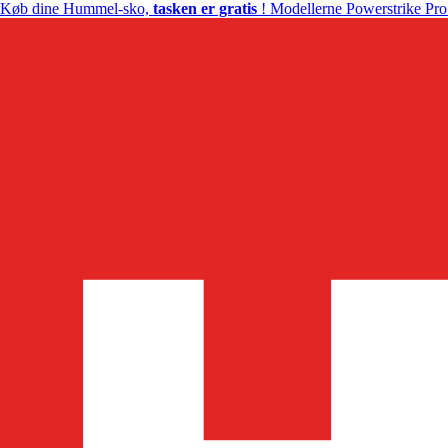
Køb dine Hummel-sko,
tasken er gratis
! Modellerne Powerstrike Pro