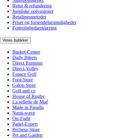
Salgsbetingelser
Retur & refundering
Juridiske oplysninger
Betalingsmetoder
Priser og forsendelsesmuligheder
Fortrolighedserklæring
Vores butikker
Basket-Center
Daily Bikers
Direct Running
Direct-Volley
Espace Golf
Foot-Store
Galop Store
Golf and co
House of Rugby
La sellerie de Maé
Made in Paradis
Nauti-wave
On-Fight
Padel-Expert
Pecheur-Store
Pet and Garden