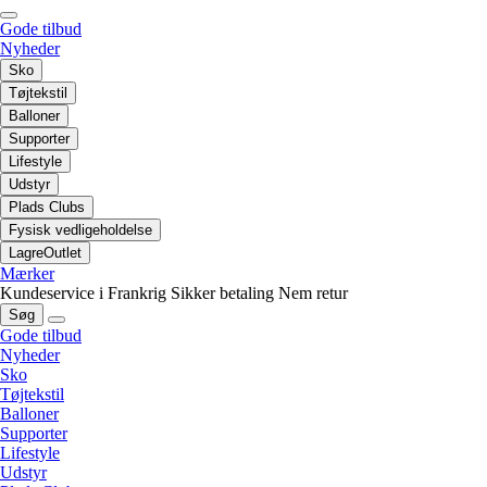
Gode tilbud
Nyheder
Sko
Tøjtekstil
Balloner
Supporter
Lifestyle
Udstyr
Plads Clubs
Fysisk vedligeholdelse
LagreOutlet
Mærker
Kundeservice i Frankrig
Sikker betaling
Nem retur
Søg
Gode tilbud
Nyheder
Sko
Tøjtekstil
Balloner
Supporter
Lifestyle
Udstyr