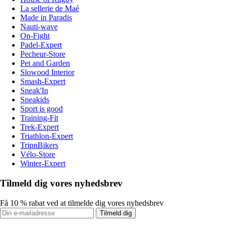
La sellerie de Maé
Made in Paradis
Nauti-wave
On-Fight
Padel-Expert
Pecheur-Store
Pet and Garden
Slowood Interior
Smash-Expert
Sneak'In
Sneakids
Sport is good
Training-Fit
Trek-Expert
Triathlon-Expert
TripnBikers
Vélo-Store
Winter-Expert
Tilmeld dig vores nyhedsbrev
Få 10 % rabat ved at tilmelde dig vores nyhedsbrev
Tilmeld dig