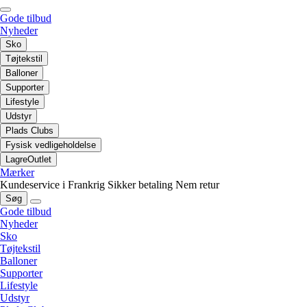
Gode tilbud
Nyheder
Sko
Tøjtekstil
Balloner
Supporter
Lifestyle
Udstyr
Plads Clubs
Fysisk vedligeholdelse
LagreOutlet
Mærker
Kundeservice i Frankrig
Sikker betaling
Nem retur
Søg
Gode tilbud
Nyheder
Sko
Tøjtekstil
Balloner
Supporter
Lifestyle
Udstyr