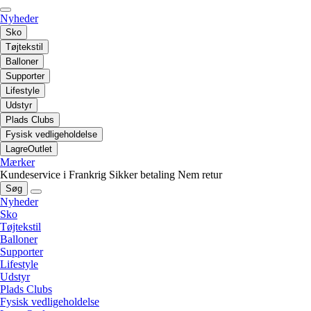
Nyheder
Sko
Tøjtekstil
Balloner
Supporter
Lifestyle
Udstyr
Plads Clubs
Fysisk vedligeholdelse
LagreOutlet
Mærker
Kundeservice i Frankrig
Sikker betaling
Nem retur
Søg
Nyheder
Sko
Tøjtekstil
Balloner
Supporter
Lifestyle
Udstyr
Plads Clubs
Fysisk vedligeholdelse