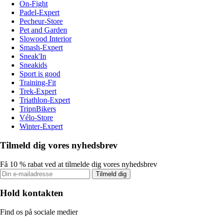
On-Fight
Padel-Expert
Pecheur-Store
Pet and Garden
Slowood Interior
Smash-Expert
Sneak'In
Sneakids
Sport is good
Training-Fit
Trek-Expert
Triathlon-Expert
TripnBikers
Vélo-Store
Winter-Expert
Tilmeld dig vores nyhedsbrev
Få 10 % rabat ved at tilmelde dig vores nyhedsbrev
Tilmeld dig
Hold kontakten
Find os på sociale medier