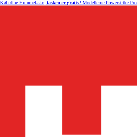
Køb dine Hummel-sko,
tasken er gratis
! Modellerne Powerstrike Pro