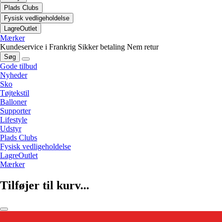
Plads Clubs
Fysisk vedligeholdelse
LagreOutlet
Mærker
Kundeservice i Frankrig
Sikker betaling
Nem retur
Søg
Gode tilbud
Nyheder
Sko
Tøjtekstil
Balloner
Supporter
Lifestyle
Udstyr
Plads Clubs
Fysisk vedligeholdelse
LagreOutlet
Mærker
Tilføjer til kurv...