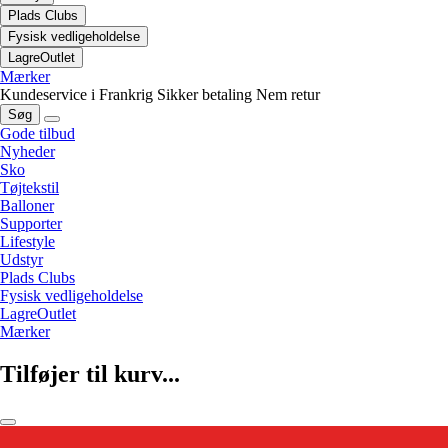
Plads Clubs
Fysisk vedligeholdelse
LagreOutlet
Mærker
Kundeservice i Frankrig
Sikker betaling
Nem retur
Søg
Gode tilbud
Nyheder
Sko
Tøjtekstil
Balloner
Supporter
Lifestyle
Udstyr
Plads Clubs
Fysisk vedligeholdelse
LagreOutlet
Mærker
Tilføjer til kurv...