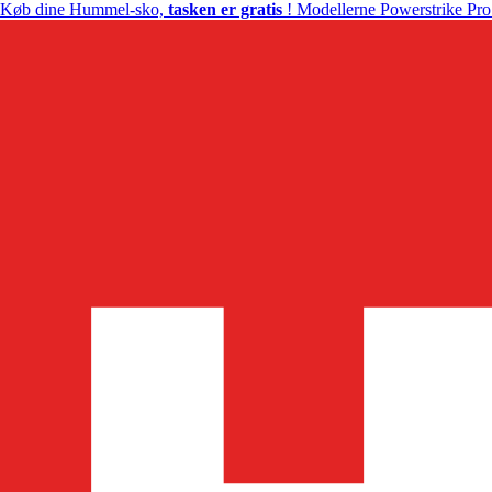
Køb dine Hummel-sko,
tasken er gratis
! Modellerne Powerstrike Pro