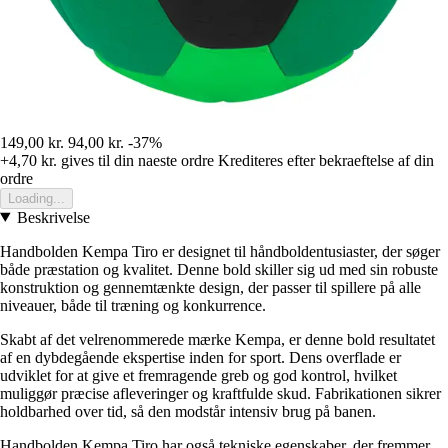
149,00 kr.
94,00 kr.
-37%
+4,70 kr.
gives til din naeste ordre
Krediteres efter bekraeftelse af din
ordre
Loading...
Beskrivelse
Handbolden Kempa Tiro er designet til håndboldentusiaster, der søger
både præstation og kvalitet. Denne bold skiller sig ud med sin robuste
konstruktion og gennemtænkte design, der passer til spillere på alle
niveauer, både til træning og konkurrence.
Skabt af det velrenommerede mærke Kempa, er denne bold resultatet
af en dybdegående ekspertise inden for sport. Dens overflade er
udviklet for at give et fremragende greb og god kontrol, hvilket
muliggør præcise afleveringer og kraftfulde skud. Fabrikationen sikrer
holdbarhed over tid, så den modstår intensiv brug på banen.
Handbolden Kempa Tiro har også tekniske egenskaber, der fremmer