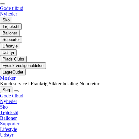
Gode tilbud
Nyheder
Sko
Tøjtekstil
Balloner
Supporter
Lifestyle
Udstyr
Plads Clubs
Fysisk vedligeholdelse
LagreOutlet
Mærker
Kundeservice i Frankrig
Sikker betaling
Nem retur
Søg
Gode tilbud
Nyheder
Sko
Tøjtekstil
Balloner
Supporter
Lifestyle
Udstyr