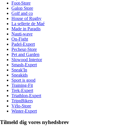
Foot-Store
Galop Store
Golf and co
House of Rugby
La sellerie de Maé
Made in Paradis
Nauti-wave
On-Fight
Padel-Expert
Pecheur-Store
Pet and Garden
Slowood Interior
Smash-Expert
Sneak'In
Sneakids
Sport is good
Training-Fit
Trek-Expert
Triathlon-Expert
TripnBikers
Vélo-Store
Winter-Expert
Tilmeld dig vores nyhedsbrev