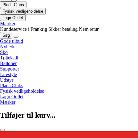
Plads Clubs
Fysisk vedligeholdelse
LagreOutlet
Mærker
Kundeservice i Frankrig
Sikker betaling
Nem retur
Søg
Gode tilbud
Nyheder
Sko
Tøjtekstil
Balloner
Supporter
Lifestyle
Udstyr
Plads Clubs
Fysisk vedligeholdelse
LagreOutlet
Mærker
Tilføjer til kurv...