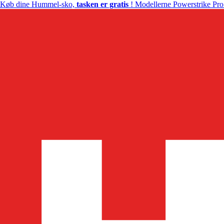
Køb dine Hummel-sko,
tasken er gratis
! Modellerne Powerstrike Pro