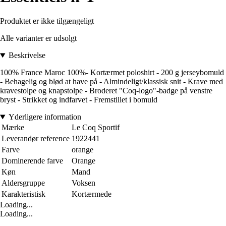
Produktet er ikke tilgængeligt
Alle varianter er udsolgt
Beskrivelse
100% France Maroc 100%- Kortærmet poloshirt - 200 g jerseybomuld
- Behagelig og blød at have på - Almindeligt/klassisk snit - Krave med
kravestolpe og knapstolpe - Broderet "Coq-logo"-badge på venstre
bryst - Strikket og indfarvet - Fremstillet i bomuld
Yderligere information
Mærke
Le Coq Sportif
Leverandør reference
1922441
Farve
orange
Dominerende farve
Orange
Køn
Mand
Aldersgruppe
Voksen
Karakteristisk
Kortærmede
Loading...
Loading...