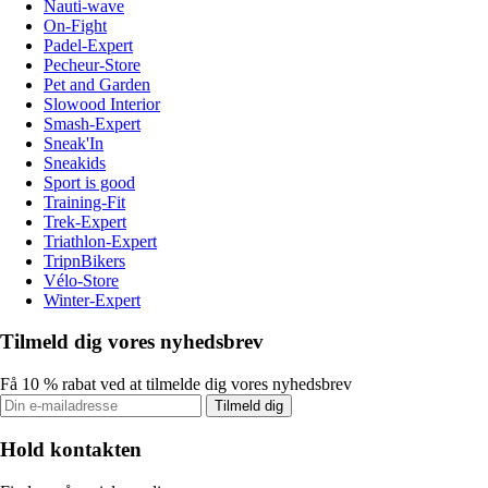
Nauti-wave
On-Fight
Padel-Expert
Pecheur-Store
Pet and Garden
Slowood Interior
Smash-Expert
Sneak'In
Sneakids
Sport is good
Training-Fit
Trek-Expert
Triathlon-Expert
TripnBikers
Vélo-Store
Winter-Expert
Tilmeld dig vores nyhedsbrev
Få 10 % rabat ved at tilmelde dig vores nyhedsbrev
Tilmeld dig
Hold kontakten