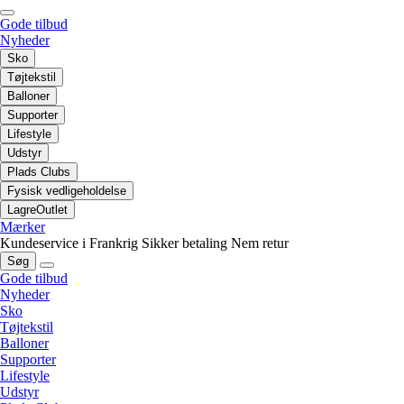
Gode tilbud
Nyheder
Sko
Tøjtekstil
Balloner
Supporter
Lifestyle
Udstyr
Plads Clubs
Fysisk vedligeholdelse
LagreOutlet
Mærker
Kundeservice i Frankrig
Sikker betaling
Nem retur
Søg
Gode tilbud
Nyheder
Sko
Tøjtekstil
Balloner
Supporter
Lifestyle
Udstyr