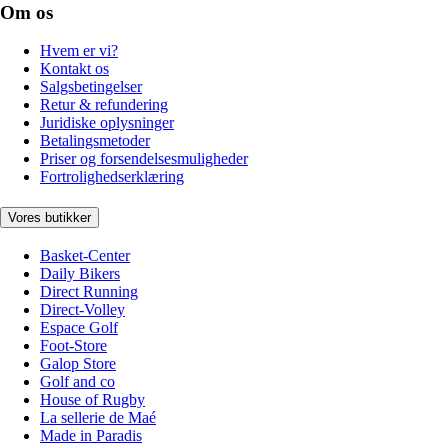
Om os
Hvem er vi?
Kontakt os
Salgsbetingelser
Retur & refundering
Juridiske oplysninger
Betalingsmetoder
Priser og forsendelsesmuligheder
Fortrolighedserklæring
Vores butikker
Basket-Center
Daily Bikers
Direct Running
Direct-Volley
Espace Golf
Foot-Store
Galop Store
Golf and co
House of Rugby
La sellerie de Maé
Made in Paradis